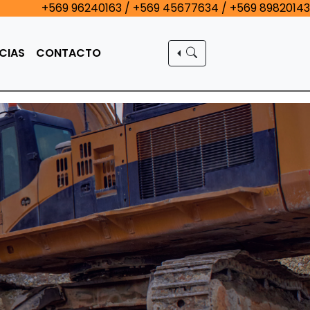
+569 96240163 / +569 45677634 / +569 89820143
CIAS
CONTACTO
Siguiente