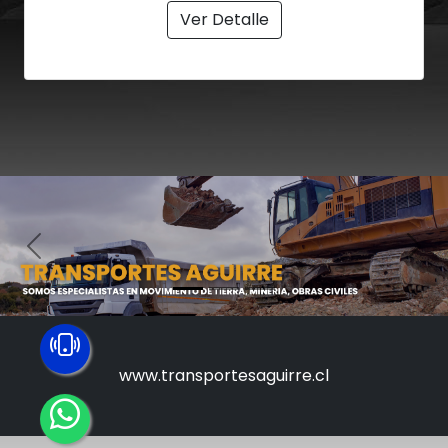
Ver Detalle
Anterior
Sigu
www.transportesaguirre.cl