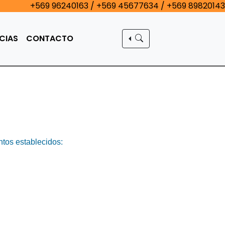
+569 96240163 / +569 45677634 / +569 89820143
CIAS
CONTACTO
ntos establecidos: