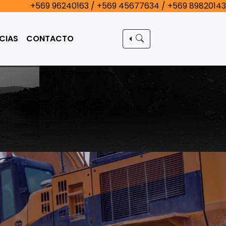
+569 96240163 / +569 45677634 / +569 89820143
CIAS
CONTACTO