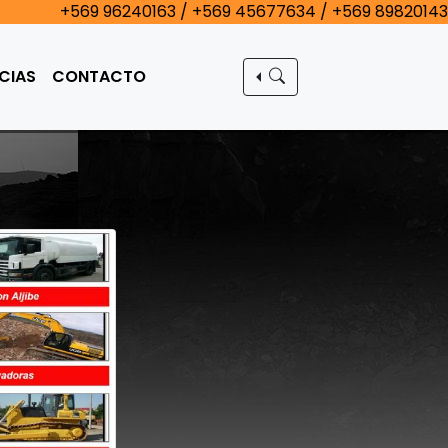
+569 96240163 / +569 45677634 / +569 89820143
CIAS
CONTACTO