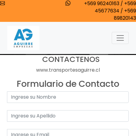
+569 96240163 / +569
45677634 / +569
89820143
CONTACTENOS
www.transportesaguirre.cl
Formulario de Contacto