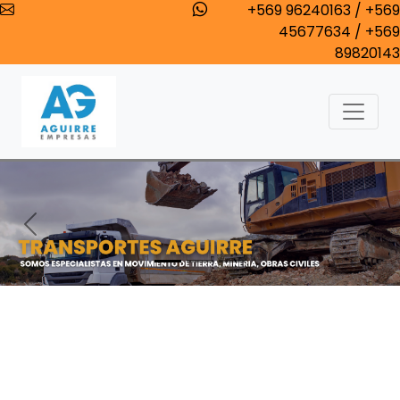
+569 96240163 / +569
45677634 / +569
89820143
Anterior
Sigu