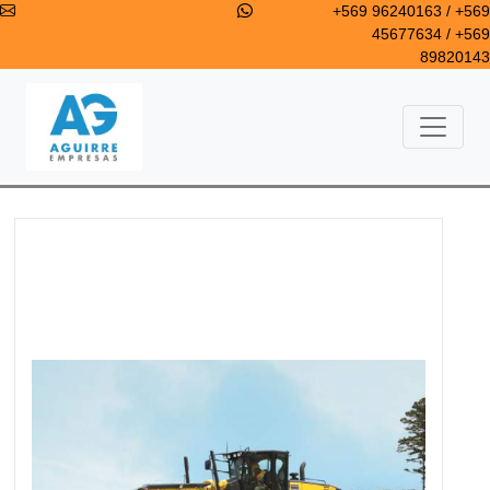
+569 96240163 / +569
45677634 / +569
89820143